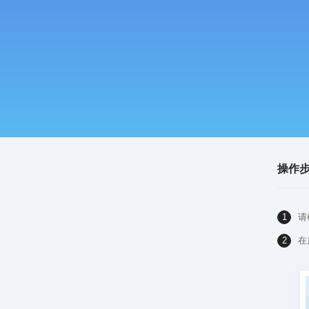
操作
1
请
2
在